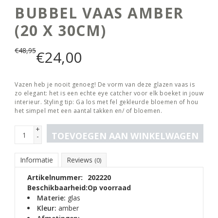
BUBBEL VAAS AMBER
(20 X 30CM)
€
48,95
€
24,00
Vazen heb je nooit genoeg! De vorm van deze glazen vaas is
zo elegant: het is een echte eye catcher voor elk boeket in jouw
interieur. Styling tip: Ga los met fel gekleurde bloemen of hou
het simpel met een aantal takken en/ of bloemen.
+
TOEVOEGEN AAN WINKELWAGEN
-
Informatie
Reviews
(0)
Artikelnummer:
202220
Beschikbaarheid:
Op voorraad
Materie:
glas
Kleur:
amber