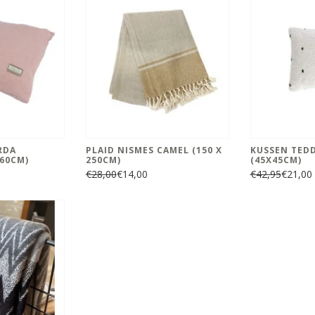
RDA
PLAID NISMES CAMEL (150 X
KUSSEN TED
 60CM)
250CM)
(45X45CM)
€28,00
€14,00
€42,95
€21,00