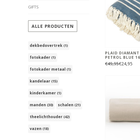
GIFTS
ALLE PRODUCTEN
dekbedovertrek
(1)
PLAID DIAMANT
fotokader
PETROL BLUE 16
(1)
€49,95
€24,95
fotokader metaal
(1)
kandelaar
(15)
kinderkamer
(1)
manden
schalen
(30)
(21)
theelichthouder
(42)
vazen
(18)