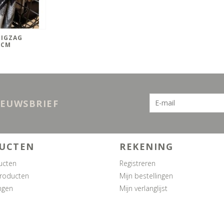
ZIGZAG
0CM
IEUWSBRIEF
UCTEN
REKENING
ucten
Registreren
roducten
Mijn bestellingen
ngen
Mijn verlanglijst