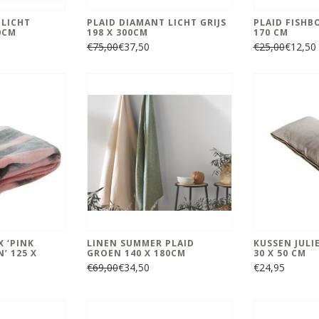
 LICHT
PLAID DIAMANT LICHT GRIJS
PLAID FISHB
0CM
198 X 300CM
170 CM
€75,00
€37,50
€25,00
€12,50
 ‘PINK
LINEN SUMMER PLAID
KUSSEN JULIE
’ 125 X
GROEN 140 X 180CM
30 X 50 CM
€69,00
€34,50
€24,95