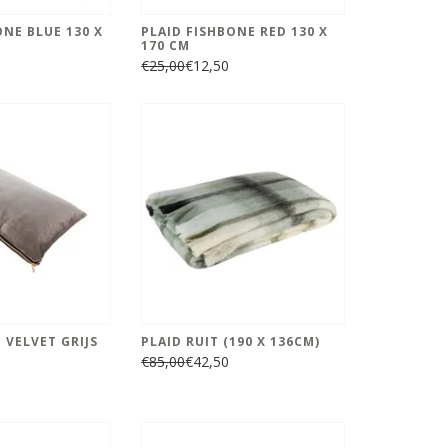
ONE BLUE 130 X
PLAID FISHBONE RED 130 X
170 CM
€25,00
€12,50
 VELVET GRIJS
PLAID RUIT (190 X 136CM)
€85,00
€42,50