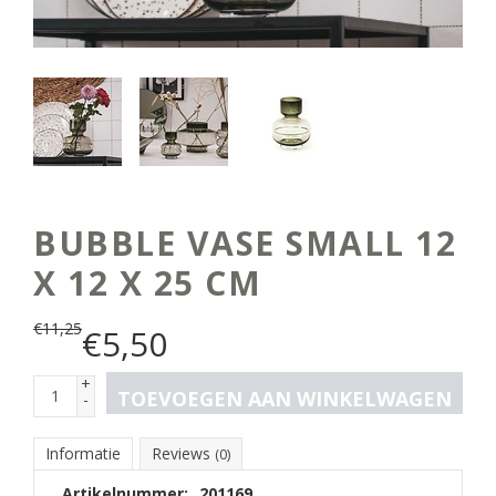
BUBBLE VASE SMALL 12
X 12 X 25 CM
€
11,25
€
5,50
+
TOEVOEGEN AAN WINKELWAGEN
-
Informatie
Reviews
(0)
Artikelnummer:
201169