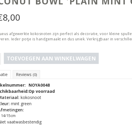
CONUT BOWL 'PLAIN MINT 
€
8,00
ueus afgewerkte kokosnoten zijn perfect als decoratie, voor kleine spulle
rveren. Ieder potje is handgemaakt en dus uniek. Verkrijgbaar in verschill
TOEVOEGEN AAN WINKELWAGEN
atie
Reviews
(0)
ikelnummer:
NOYA0048
chikbaarheid:
Op voorraad
Materiaal:
kokosnoot
leur:
mint green
Afmetingen:
14/15cm
iet vaatwasbestendig