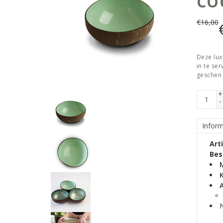
CO
€
16,00
Deze lux
in te se
geschen
+
-
Inform
Art
Bes
K
N