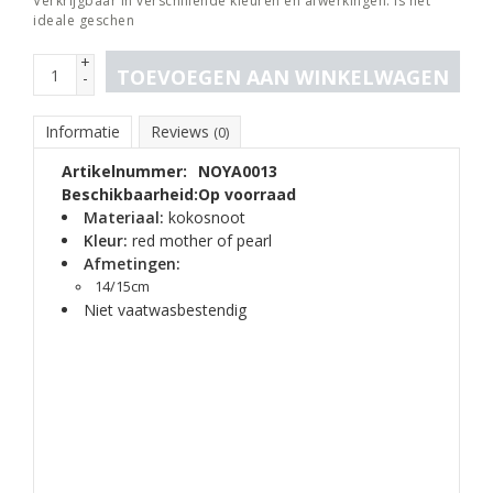
Verkrijgbaar in verschillende kleuren en afwerkingen. Is het
ideale geschen
+
TOEVOEGEN AAN WINKELWAGEN
-
Informatie
Reviews
(0)
Artikelnummer:
NOYA0013
Beschikbaarheid:
Op voorraad
Materiaal:
kokosnoot
Kleur:
red mother of pearl
Afmetingen:
14/15cm
Niet vaatwasbestendig