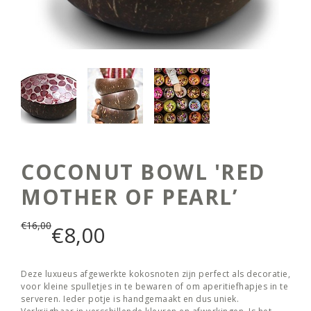
COCONUT BOWL 'RED
MOTHER OF PEARL’
€
16,00
€
8,00
Deze luxueus afgewerkte kokosnoten zijn perfect als decoratie,
voor kleine spulletjes in te bewaren of om aperitiefhapjes in te
serveren. Ieder potje is handgemaakt en dus uniek.