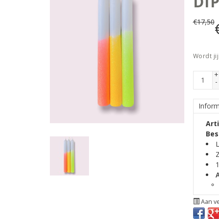
DIP
€
17,50
Wordt ji
+
-
Inform
Art
Bes
L
Z
1
Aan ve