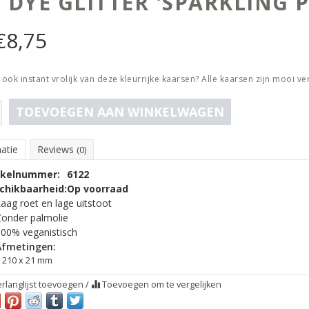
 DYE GLITTER 'SPARKLING P
€
8,75
j ook instant vrolijk van deze kleurrijke kaarsen? Alle kaarsen zijn mooi v
TOEVOEGEN AAN WINKELWAGEN
atie
Reviews
(0)
ikelnummer:
6122
chikbaarheid:
Op voorraad
aag roet en lage uitstoot
onder palmolie
00% veganistisch
Afmetingen:
210 x 21 mm
rlanglijst toevoegen
/
Toevoegen om te vergelijken