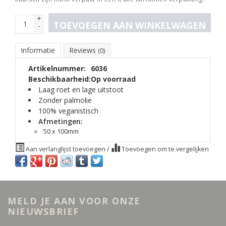
+
TOEVOEGEN AAN WINKELWAGEN
-
Informatie
Reviews
(0)
Artikelnummer:
6036
Beschikbaarheid:
Op voorraad
Laag roet en lage uitstoot
Zonder palmolie
100% veganistisch
Afmetingen:
50 x 100mm
Aan verlanglijst toevoegen
/
Toevoegen om te vergelijken
MELD JE AAN VOOR ONZE
NIEUWSBRIEF