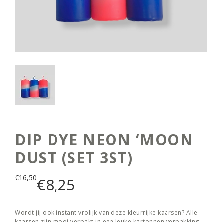
DIP DYE NEON ‘MOON
DUST (SET 3ST)
€
16,50
€
8,25
Wordt jij ook instant vrolijk van deze kleurrijke kaarsen? Alle
kaarsen zijn mooi verpakt in een leuke kartonnen verpakking.