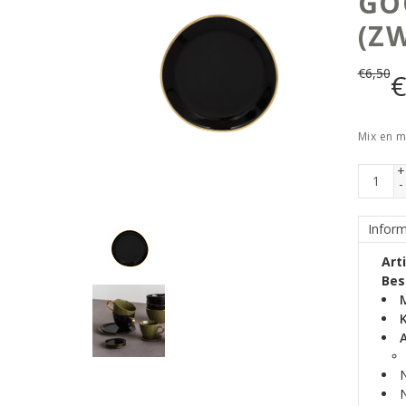
GO
(Z
€
6,50
Mix en m
+
-
Inform
Art
Bes
K
N
N