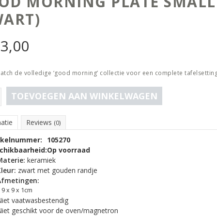
OD MORNING PLATE SMALL
WART)
€
3,00
atch de volledige ‘good morning’ collectie voor een complete tafelsetting
TOEVOEGEN AAN WINKELWAGEN
atie
Reviews
(0)
ikelnummer:
105270
chikbaarheid:
Op voorraad
Materie:
keramiek
leur:
zwart met gouden randje
Afmetingen:
9 x 9 x 1cm
iet vaatwasbestendig
iet geschikt voor de oven/magnetron