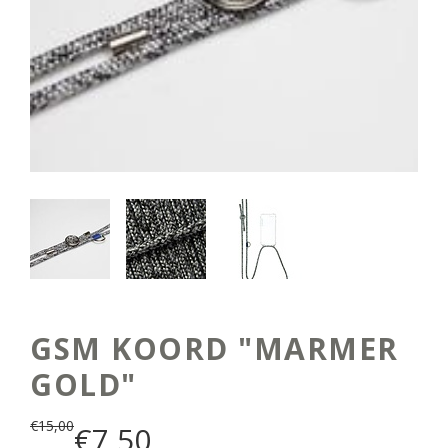
GSM KOORD "MARMER
GOLD"
€
15,00
€
7,50