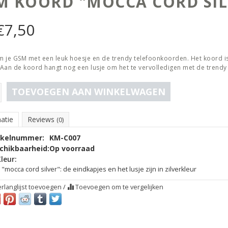
M KOORD "MOCCA CORD SIL
€
7,50
 je GSM met een leuk hoesje en de trendy telefoonkoorden. Het koord is
Aan de koord hangt nog een lusje om het te vervolledigen met de trend
TOEVOEGEN AAN WINKELWAGEN
atie
Reviews
(0)
ikelnummer:
KM-C007
chikbaarheid:
Op voorraad
leur:
"mocca cord silver": de eindkapjes en het lusje zijn in zilverkleur
rlanglijst toevoegen
/
Toevoegen om te vergelijken