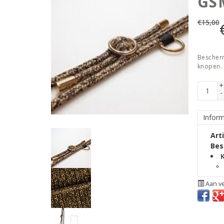
GS
€
15,00
Bescherm
knopen. 
+
-
Inform
Art
Bes
K
Aan ve