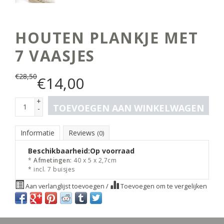
HOUTEN PLANKJE MET
7 VAASJES
€
28,50
€
14,00
+
TOEVOEGEN AAN WINKELWAGEN
-
Informatie
Reviews
(0)
Beschikbaarheid:
Op voorraad
*
Afmetingen:
40 x 5 x 2,7cm
* incl. 7 buisjes
Aan verlanglijst toevoegen
/
Toevoegen om te vergelijken