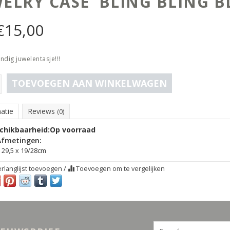
WELRY CASE ‘BLING BLING B
€
15,00
ndig juwelentasje!!!
TOEVOEGEN AAN WINKELWAGEN
atie
Reviews
(0)
chikbaarheid:
Op voorraad
Afmetingen:
29,5 x 19/28cm
rlanglijst toevoegen
/
Toevoegen om te vergelijken