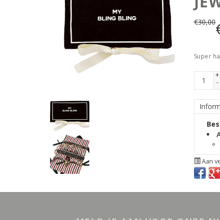
JE
€
30,00
Super ha
+
-
Inform
Bes
Aan ve