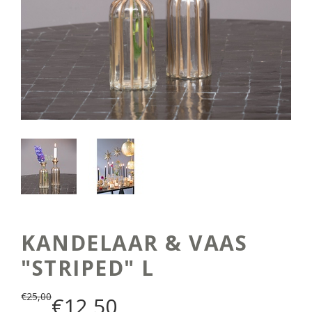
KANDELAAR & VAAS
"STRIPED" L
€
25,00
€
12,50