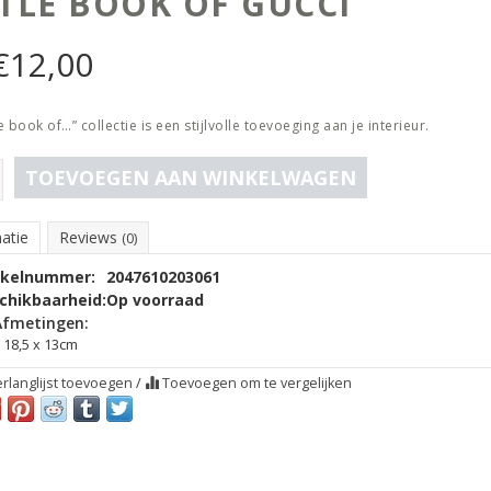
TTLE BOOK OF GUCCI
€
12,00
le book of…” collectie is een stijlvolle toevoeging aan je interieur.
TOEVOEGEN AAN WINKELWAGEN
atie
Reviews
(0)
ikelnummer:
2047610203061
chikbaarheid:
Op voorraad
Afmetingen:
18,5 x 13cm
rlanglijst toevoegen
/
Toevoegen om te vergelijken