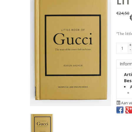
LI
€
24,50
“The litt
+
-
Inform
Art
Bes
Aan ve