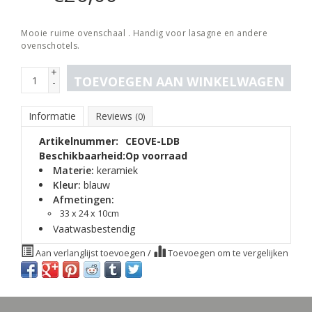
Mooie ruime ovenschaal . Handig voor lasagne en andere
ovenschotels.
+
TOEVOEGEN AAN WINKELWAGEN
-
Informatie
Reviews
(0)
Artikelnummer:
CEOVE-LDB
Beschikbaarheid:
Op voorraad
Materie:
keramiek
Kleur:
blauw
Afmetingen:
33 x 24 x 10cm
Vaatwasbestendig
Aan verlanglijst toevoegen
/
Toevoegen om te vergelijken