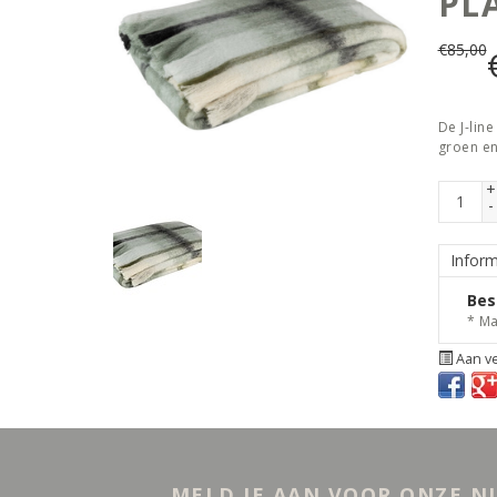
PLA
€
85,00
De J-lin
groen en
+
-
Inform
Bes
* Ma
Aan ve
MELD JE AAN VOOR ONZE N