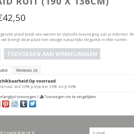
ID RUIT (190 X 136CM)
€
42,50
e geruite plaid biedt een warme en stijlvolle toevoeging aan je interieur. 
 wit brengt deze plaid een vleugje natuurlijke elegantie in elke ruimte.
TOEVOEGEN AAN WINKELWAGEN
atie
Reviews
(0)
chikbaarheid:
Op voorraad
teriaal: wol 20% polyester 20% acryl 60%
rlanglijst toevoegen
/
Toevoegen om te vergelijken
IEUWSBRIEF