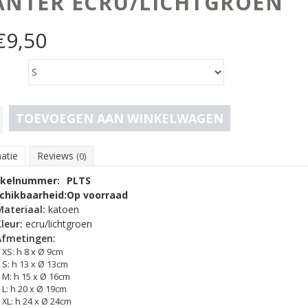
ANTER ECRU/LICHTGROEN
€
9,50
TOEVOEGEN AAN WINKELWAGEN
atie
Reviews
(0)
ikelnummer:
PLTS
chikbaarheid:
Op voorraad
Materiaal:
katoen
leur:
ecru/lichtgroen
Afmetingen:
XS: h 8 x Ø 9cm
S: h 13 x Ø 13cm
M: h 15 x Ø 16cm
L: h 20 x Ø 19cm
XL: h 24 x Ø 24cm