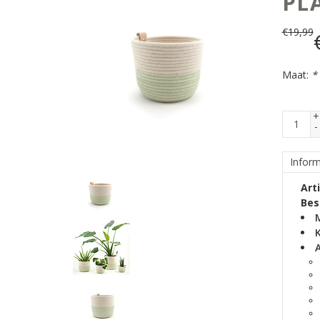
PL
€
19,99
Maat:
*
+
-
Inform
Art
Bes
K