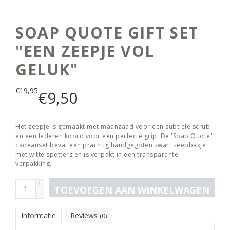
SOAP QUOTE GIFT SET
"EEN ZEEPJE VOL
GELUK"
€
19,95
€
9,50
Het zeepje is gemaakt met maanzaad voor een subtiele scrub
en een lederen koord voor een perfecte grip. De 'Soap Quote'
cadeauset bevat een prachtig handgegoten zwart zeepbakje
met witte spetters en is verpakt in een transparante
verpakking.
+
TOEVOEGEN AAN WINKELWAGEN
-
Informatie
Reviews
(0)