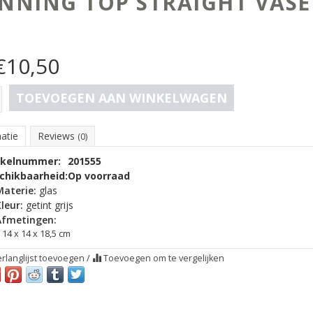
NNING TOP STRAIGHT VASE 1
€
10,50
TOEVOEGEN AAN WINKELWAGEN
atie
Reviews
(0)
ikelnummer:
201555
chikbaarheid:
Op voorraad
Materie:
glas
leur:
getint grijs
Afmetingen:
14 x 14 x 18,5 cm
rlanglijst toevoegen
/
Toevoegen om te vergelijken