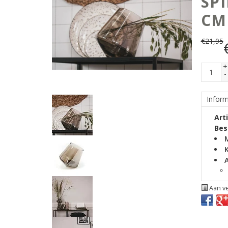
SPI
CM
€
21,95
+
-
Inform
Art
Bes
K
Aan ve