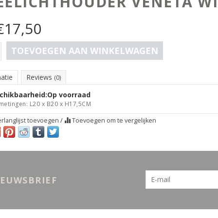
EELICHTHOUDER VENETA WI
€
17,50
TOEVOEGEN AAN WINKELWAGEN
atie
Reviews
(0)
chikbaarheid:
Op voorraad
metingen: L20 x B20 x H17,5CM
rlanglijst toevoegen
/
Toevoegen om te vergelijken
IEUWSBRIEF