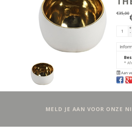
TH
€
35,00
+
-
Inform
Bes
* Af
Aan ve
MELD JE AAN VOOR ONZE N