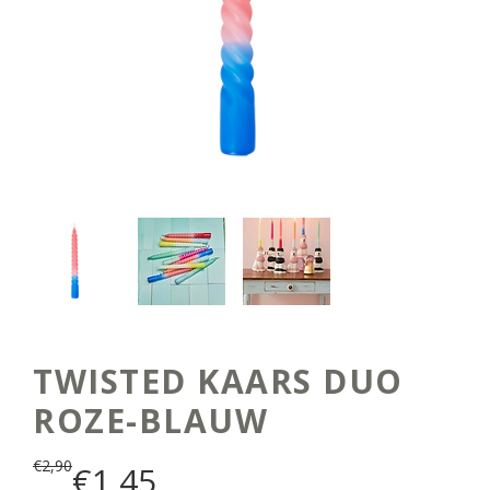
TWISTED KAARS DUO
ROZE-BLAUW
€
2,90
€
1,45