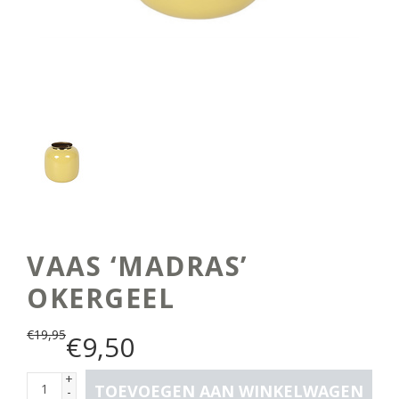
VAAS ‘MADRAS’
OKERGEEL
€
19,95
€
9,50
+
TOEVOEGEN AAN WINKELWAGEN
-