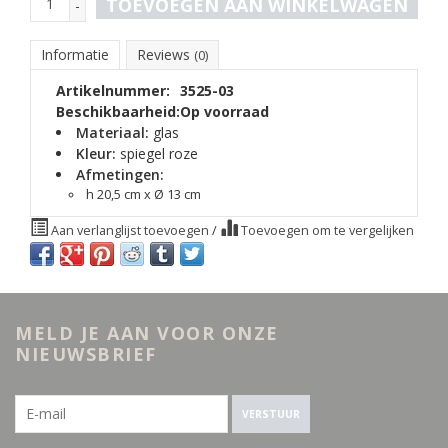
TOEVOEGEN AAN WINKELWAGEN
-
Informatie
Reviews
(0)
Artikelnummer:
3525-03
Beschikbaarheid:
Op voorraad
Materiaal:
glas
Kleur:
spiegel roze
Afmetingen:
h 20,5 cm x Ø 13 cm
Aan verlanglijst toevoegen
/
Toevoegen om te vergelijken
MELD JE AAN VOOR ONZE
NIEUWSBRIEF
VERSTUUR