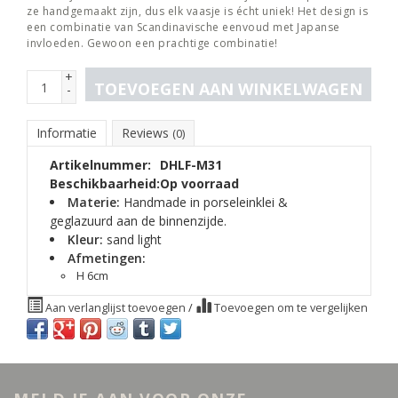
ze handgemaakt zijn, dus elk vaasje is écht uniek! Het design is
een combinatie van Scandinavische eenvoud met Japanse
invloeden. Gewoon een prachtige combinatie!
+
TOEVOEGEN AAN WINKELWAGEN
-
Informatie
Reviews
(0)
Artikelnummer:
DHLF-M31
Beschikbaarheid:
Op voorraad
Materie:
Handmade in porseleinklei &
geglazuurd aan de binnenzijde.
Kleur:
sand light
Afmetingen:
H 6cm
Aan verlanglijst toevoegen
/
Toevoegen om te vergelijken