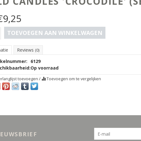
LD CANDLES 'CROCODILE' (SE
€
9,25
TOEVOEGEN AAN WINKELWAGEN
atie
Reviews
(0)
ikelnummer:
6129
chikbaarheid:
Op voorraad
rlanglijst toevoegen
/
Toevoegen om te vergelijken
IEUWSBRIEF