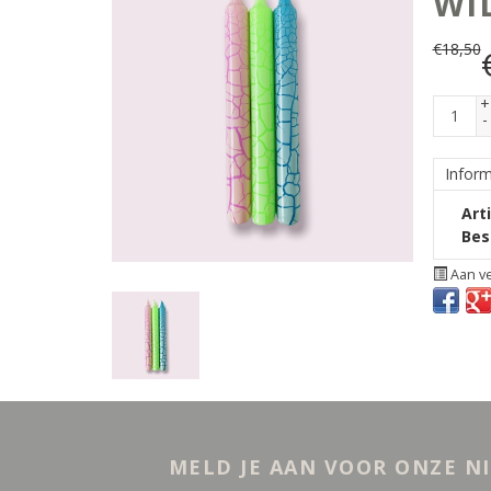
WI
€
18,50
+
-
Inform
Art
Bes
Aan ve
MELD JE AAN VOOR ONZE N