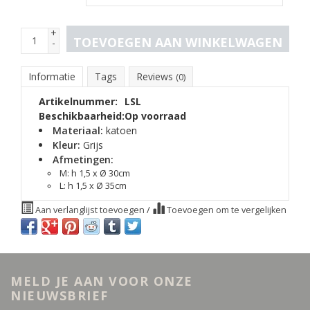
+
TOEVOEGEN AAN WINKELWAGEN
-
Informatie
Tags
Reviews
(0)
Artikelnummer:
LSL
Beschikbaarheid:
Op voorraad
Materiaal:
katoen
Kleur:
Grijs
Afmetingen:
M: h 1,5 x Ø 30cm
L: h 1,5 x Ø 35cm
Aan verlanglijst toevoegen
/
Toevoegen om te vergelijken
MELD JE AAN VOOR ONZE
NIEUWSBRIEF