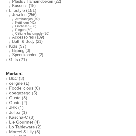
Plaids / Hamamdoeken
(22)
Kussens
(15)
Lifestyle
(151)
Juwelen
(256)
Armbandjes
(92)
Kettingen
(42)
Oorbellen
(68)
Ringen
(30)
Céligne handmade
(20)
Accessoires
(109)
Bath & Body
(21)
Kids
(97)
Bijtring
(0)
Speenkoorden
(2)
Gifts
(21)
Merken:
B&C
(3)
celigne
(1)
Foodelicious
(0)
goegezegd
(5)
Gusta
(3)
Gusto
(2)
JHK
(1)
Jolipa
(1)
Kascha-C
(8)
Lie Gourmet
(4)
Lo Tableware
(2)
Marcel & Lily
(3)