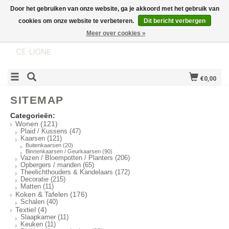
Door het gebruiken van onze website, ga je akkoord met het gebruik van
cookies om onze website te verbeteren.
Dit bericht verbergen
Meer over cookies »
€0,00
SITEMAP
Categorieën:
Wonen
(121)
Plaid / Kussens
(47)
Kaarsen
(121)
Buitenkaarsen
(20)
Binnenkaarsen / Geurkaarsen
(90)
Vazen / Bloempotten / Planters
(206)
Opbergers / manden
(65)
Theelichthouders & Kandelaars
(172)
Decoratie
(215)
Matten
(11)
Koken & Tafelen
(176)
Schalen
(40)
Textiel
(4)
Slaapkamer
(11)
Keuken
(11)